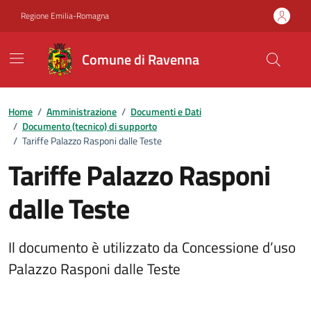
Vai ai contenuti
Vai al footer
Regione Emilia-Romagna
Comune di Ravenna
Home
/
Amministrazione
/
Documenti e Dati
/
Documento (tecnico) di supporto
/
Tariffe Palazzo Rasponi dalle Teste
Tariffe Palazzo Rasponi
dalle Teste
Il documento è utilizzato da Concessione d’uso
Palazzo Rasponi dalle Teste