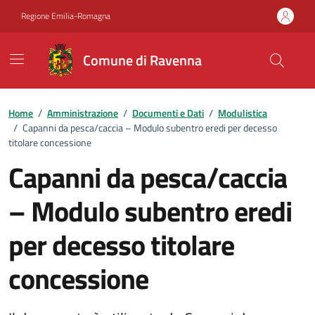
Vai ai contenuti
Vai al footer
Regione Emilia-Romagna
Comune di Ravenna
Home
/
Amministrazione
/
Documenti e Dati
/
Modulistica
/
Capanni da pesca/caccia – Modulo subentro eredi per decesso
titolare concessione
Capanni da pesca/caccia
– Modulo subentro eredi
per decesso titolare
concessione