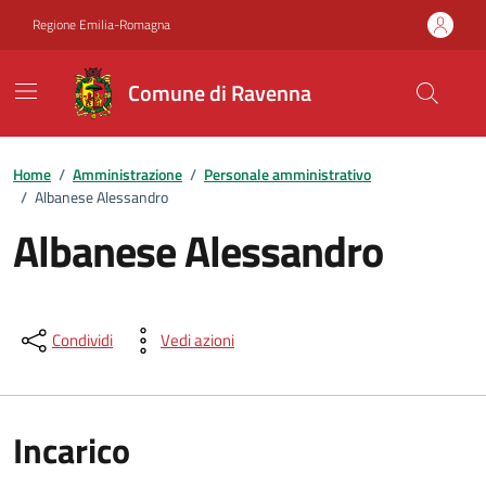
Vai ai contenuti
Vai al footer
Regione Emilia-Romagna
Comune di Ravenna
Home
/
Amministrazione
/
Personale amministrativo
/
Albanese Alessandro
Albanese Alessandro
Condividi
Vedi azioni
Incarico