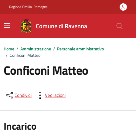
Vai ai contenuti
Vai al footer
Regione Emilia-Romagna
Comune di Ravenna
Home
/
Amministrazione
/
Personale amministrativo
/
Conficoni Matteo
Conficoni Matteo
Condividi
Vedi azioni
Incarico