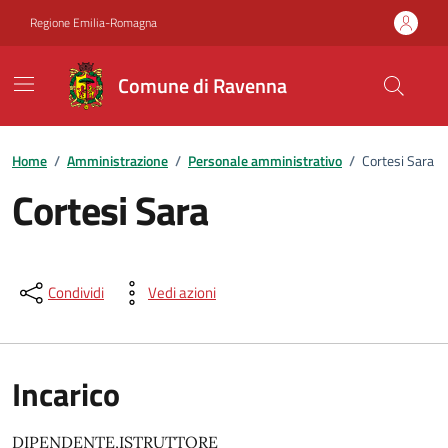
Vai ai contenuti
Vai al footer
Regione Emilia-Romagna
Comune di Ravenna
Home
/
Amministrazione
/
Personale amministrativo
/
Cortesi Sara
Cortesi Sara
Condividi
Vedi azioni
Incarico
DIPENDENTE,ISTRUTTORE