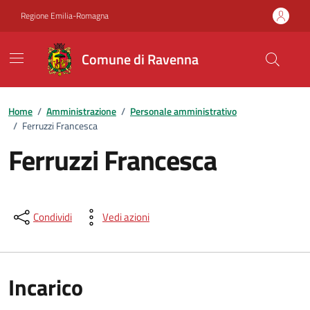
Vai ai contenuti
Vai al footer
Regione Emilia-Romagna
Comune di Ravenna
Home
/
Amministrazione
/
Personale amministrativo
/
Ferruzzi Francesca
Ferruzzi Francesca
Condividi
Vedi azioni
Incarico