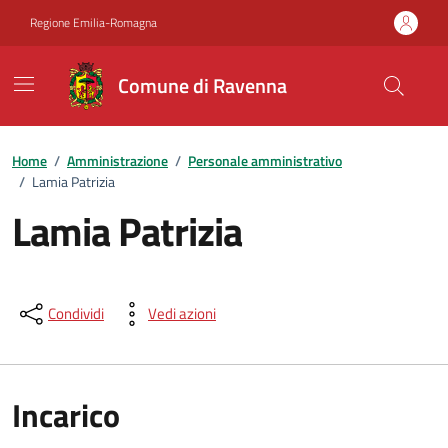
Vai ai contenuti
Vai al footer
Regione Emilia-Romagna
Comune di Ravenna
Home
/
Amministrazione
/
Personale amministrativo
/
Lamia Patrizia
Lamia Patrizia
Condividi
Vedi azioni
Incarico