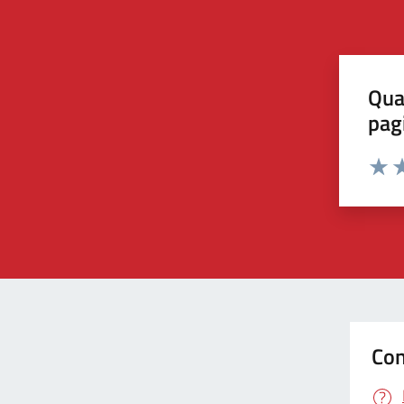
Qua
pag
Valut
Va
Con