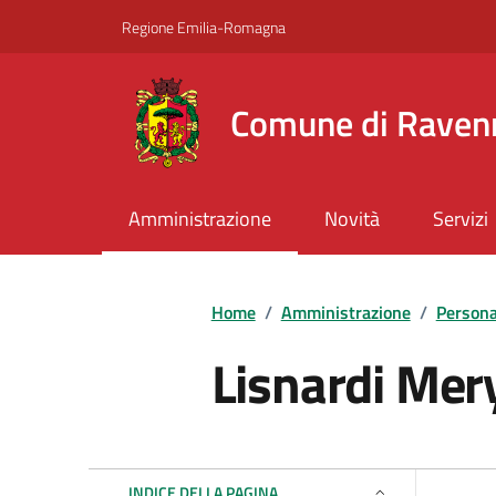
Vai ai contenuti
Vai al footer
Regione Emilia-Romagna
Comune di Raven
Amministrazione
Novità
Servizi
Home
/
Amministrazione
/
Persona
Lisnardi Mer
INDICE DELLA PAGINA