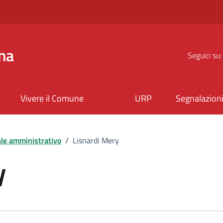
na
Seguici su:
Vivere il Comune
URP
Segnalazion
le amministrativo
/
Lisnardi Mery
y