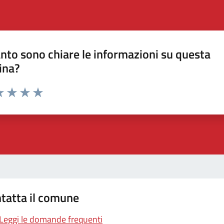
nto sono chiare le informazioni su questa
ina?
a 1 stelle su 5
luta 2 stelle su 5
Valuta 3 stelle su 5
Valuta 4 stelle su 5
Valuta 5 stelle su 5
tatta il comune
Leggi le domande frequenti