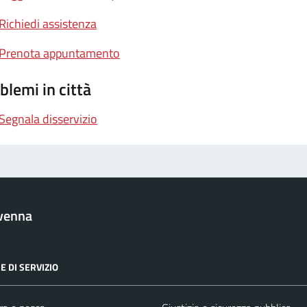
Richiedi assistenza
Prenota appuntamento
blemi in città
Segnala disservizio
venna
E DI SERVIZIO