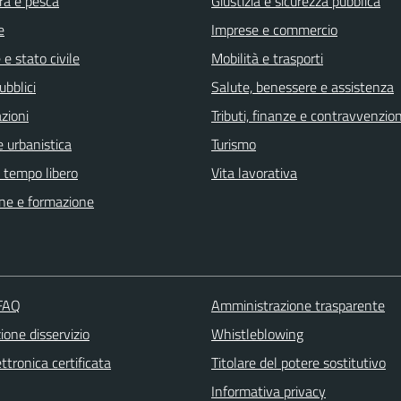
ra e pesca
Giustizia e sicurezza pubblica
e
Imprese e commercio
e stato civile
Mobilità e trasporti
ubblici
Salute, benessere e assistenza
zioni
Tributi, finanze e contravvenzion
 urbanistica
Turismo
e tempo libero
Vita lavorativa
ne e formazione
 FAQ
Amministrazione trasparente
one disservizio
Whistleblowing
ttronica certificata
Titolare del potere sostitutivo
Informativa privacy