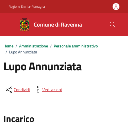
Vai ai contenuti
Vai al footer
Regione Emilia-Romagna
Comune di Ravenna
Home
/
Amministrazione
/
Personale amministrativo
/
Lupo Annunziata
Lupo Annunziata
Condividi
Vedi azioni
Incarico