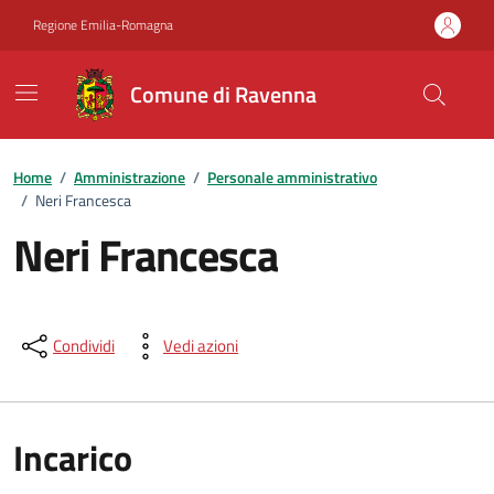
Vai ai contenuti
Vai al footer
Regione Emilia-Romagna
Comune di Ravenna
Home
/
Amministrazione
/
Personale amministrativo
/
Neri Francesca
Neri Francesca
Condividi
Vedi azioni
Incarico