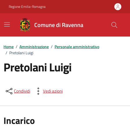
Vai ai contenuti
Vai al footer
Regione Emilia-Romagna
Comune di Ravenna
Home
/
Amministrazione
/
Personale amministrativo
/
Pretolani Luigi
Pretolani Luigi
Condividi
Vedi azioni
Incarico