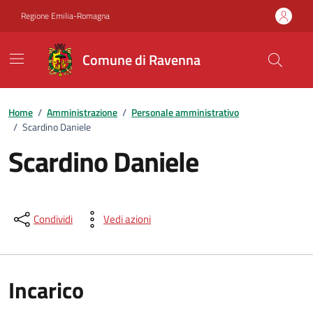
Vai ai contenuti
Vai al footer
Regione Emilia-Romagna
Comune di Ravenna
Home
/
Amministrazione
/
Personale amministrativo
/
Scardino Daniele
Scardino Daniele
Condividi
Vedi azioni
Incarico