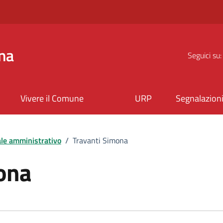
na
Seguici su:
Vivere il Comune
URP
Segnalazion
le amministrativo
/
Travanti Simona
ona