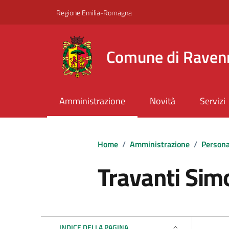
Vai ai contenuti
Vai al footer
Regione Emilia-Romagna
Comune di Raven
Amministrazione
Novità
Servizi
Home
/
Amministrazione
/
Persona
Travanti Sim
INDICE DELLA PAGINA