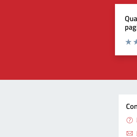
Qua
pag
Valut
Va
Con