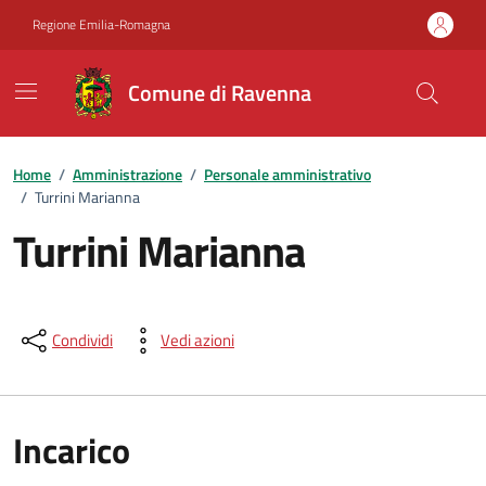
Vai ai contenuti
Vai al footer
Regione Emilia-Romagna
Comune di Ravenna
Home
/
Amministrazione
/
Personale amministrativo
/
Turrini Marianna
Turrini Marianna
Condividi
Vedi azioni
Incarico