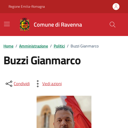
Vai ai contenuti
Vai al footer
Regione Emilia-Romagna
Comune di Ravenna
Home
/
Amministrazione
/
Politici
/
Buzzi Gianmarco
Buzzi Gianmarco
Condividi
Vedi azioni