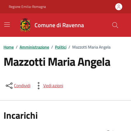
Vai ai contenuti
Vai al footer
Regione Emilia-Romagna
Comune di Ravenna
Home
/
Amministrazione
/
Politici
/
Mazzotti Maria Angela
Mazzotti Maria Angela
Condividi
Vedi azioni
Incarichi