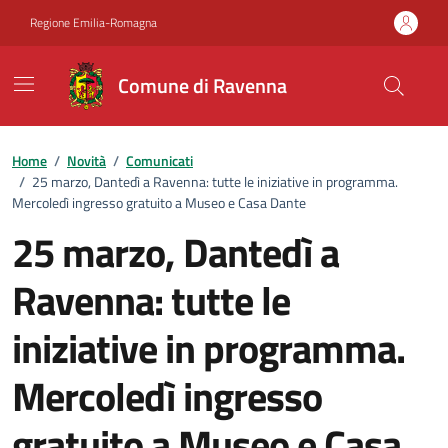
Vai ai contenuti
Vai al footer
Regione Emilia-Romagna
Comune di Ravenna
Home
/
Novità
/
Comunicati
/
25 marzo, Dantedì a Ravenna: tutte le iniziative in programma.
Mercoledì ingresso gratuito a Museo e Casa Dante
25 marzo, Dantedì a
Ravenna: tutte le
iniziative in programma.
Mercoledì ingresso
gratuito a Museo e Casa