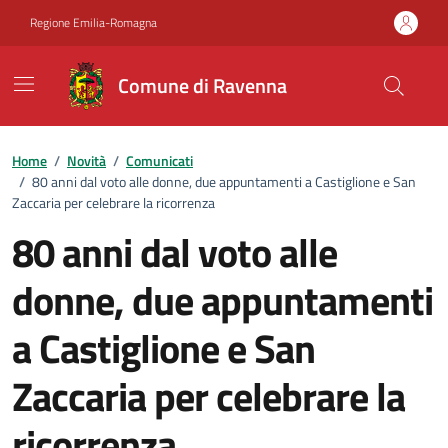
Vai ai contenuti
Vai al footer
Regione Emilia-Romagna
Comune di Ravenna
Home
/
Novità
/
Comunicati
/
80 anni dal voto alle donne, due appuntamenti a Castiglione e San
Zaccaria per celebrare la ricorrenza
80 anni dal voto alle
donne, due appuntamenti
a Castiglione e San
Zaccaria per celebrare la
ricorrenza