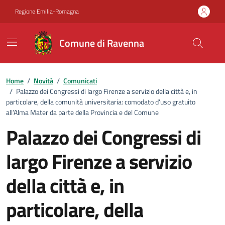
Vai ai contenuti
Vai al footer
Regione Emilia-Romagna
Comune di Ravenna
Home
/
Novità
/
Comunicati
/
Palazzo dei Congressi di largo Firenze a servizio della città e, in
particolare, della comunità universitaria: comodato d’uso gratuito
all’Alma Mater da parte della Provincia e del Comune
Palazzo dei Congressi di
largo Firenze a servizio
della città e, in
particolare, della