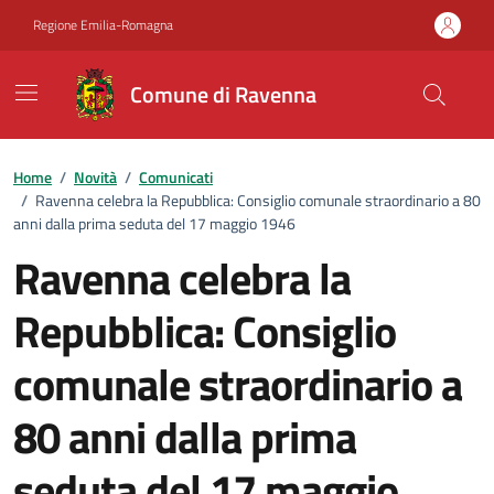
Vai ai contenuti
Vai al footer
Regione Emilia-Romagna
Comune di Ravenna
Home
/
Novità
/
Comunicati
/
Ravenna celebra la Repubblica: Consiglio comunale straordinario a 80
anni dalla prima seduta del 17 maggio 1946
Ravenna celebra la
Repubblica: Consiglio
comunale straordinario a
80 anni dalla prima
seduta del 17 maggio