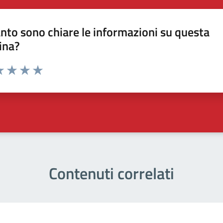
nto sono chiare le informazioni su questa
ina?
a 1 stelle su 5
luta 2 stelle su 5
Valuta 3 stelle su 5
Valuta 4 stelle su 5
Valuta 5 stelle su 5
Contenuti correlati