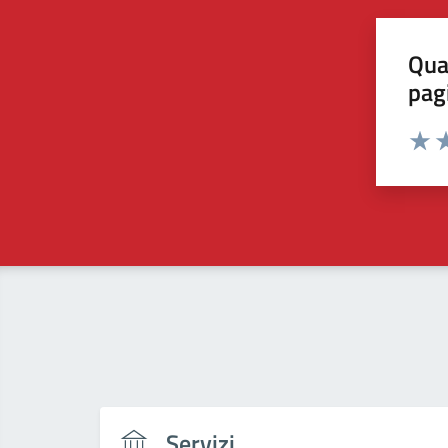
Qua
pag
Valut
Va
Servizi