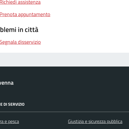
Richiedi assistenza
Prenota appuntamento
blemi in città
Segnala disservizio
venna
E DI SERVIZIO
ra e pesca
Giustizia e sicurezza pubblica