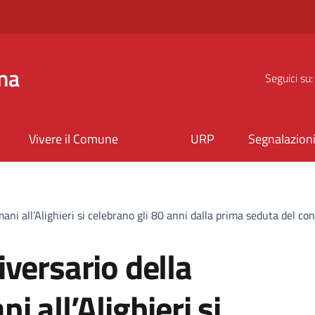
na
Seguici su:
Vivere il Comune
URP
Segnalazion
ani all’Alighieri si celebrano gli 80 anni dalla prima seduta del 
versario della
 all’Alighieri si