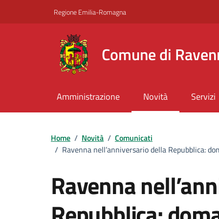
Vai ai contenuti
Vai al footer
Regione Emilia-Romagna
Comune di Raven
Amministrazione
Novità
Servizi
Home
/
Novità
/
Comunicati
/
Ravenna nell’anniversario della Repubblica: dom
Ravenna nell’anni
Repubblica: domani