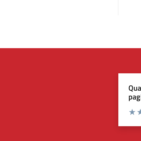
Qua
pag
Valut
Va