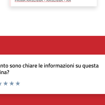
nto sono chiare le informazioni su questa
ina?
a 1 stelle su 5
luta 2 stelle su 5
Valuta 3 stelle su 5
Valuta 4 stelle su 5
Valuta 5 stelle su 5