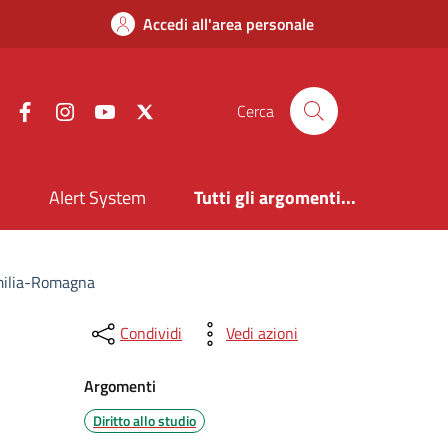
Accedi all'area personale
Facebook
Instagram
YouTube
X
Cerca
i
Alert System
Tutti gli argomenti...
Emilia-Romagna
Condividi
Vedi azioni
Argomenti
Diritto allo studio