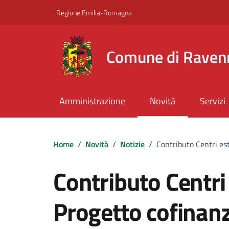
Vai ai contenuti
Vai al footer
Regione Emilia-Romagna
Comune di Raven
Amministrazione
Novità
Servizi
Home
/
Novità
/
Notizie
/
Contributo Centri es
Contributo Centri
Progetto cofinanz