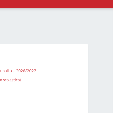
D
comunali a.s. 2026/2027
Modulo ri
o scolastico)
Informati
Modulo ri
Richiesta
Vedi altri