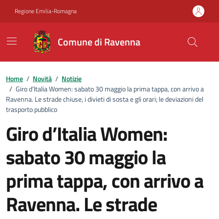
Vai ai contenuti
Vai al footer
Regione Emilia-Romagna
Comune di Ravenna
Home
/
Novità
/
Notizie
/
Giro d’Italia Women: sabato 30 maggio la prima tappa, con arrivo a
Ravenna. Le strade chiuse, i divieti di sosta e gli orari; le deviazioni del
trasporto pubblico
Giro d’Italia Women:
sabato 30 maggio la
prima tappa, con arrivo a
Ravenna. Le strade