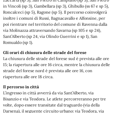
Zaccaria (sp 3), San Pietro in Campiano (sp 3), San Pietro
in Vincoli (sp 3), Gambellara (sp 3), Ghibullo (ss 67 e sp 5),
Roncalceci (sp 5), Ragone (sp 5). Il percorso coinvolgerà
inoltre i comuni di Russi, Bagnacavallo e Alfonsine, per
poi rientrare nel territorio del comune di Ravenna dalla
via Molinazza attraversando Savarna (sp 105 e sp 24),
Sant’Alberto (sp 24, via Olindo Guerrini e sp 1), San
Romualdo (sp 1).
Gli orari di chiusura delle strade del forese
La chiusura delle strade del forese sud è prevista alle ore
15; la riapertura alle ore 16 circa, mentre la chiusura delle
strade del forese nord è prevista alle ore 16, con
riapertura alle ore 18 circa.
Il percorso in città
L’ingresso in città avverrà da via Sant’Alberto, via
Bisanzio e via Teodora. Le atlete percorreranno per tre
volte, dopo essere transitate dal traguardo (via della
Darsena), il seguente circuito urbano: via Teodora, via