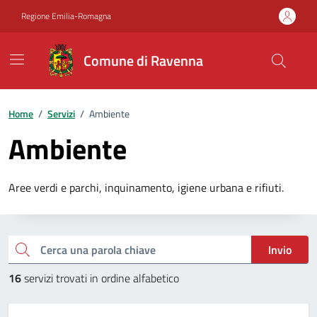
Vai ai contenuti
Vai al footer
Regione Emilia-Romagna
Comune di Ravenna
Home
/
Servizi
/
Ambiente
Ambiente
Aree verdi e parchi, inquinamento, igiene urbana e rifiuti.
Esplora tutti i servizi
Cerca una parola chiave
Invio
16
servizi trovati in ordine alfabetico