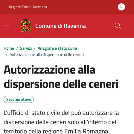
Vai ai contenuti
Vai al footer
Regione Emilia-Romagna
Comune di Ravenna
Home
/
Servizi
/
Anagrafe e stato civile
/
Autorizzazione alla dispersione delle ceneri
Autorizzazione alla
dispersione delle ceneri
Servizio attivo
L'ufficio di stato civile del può autorizzare la
dispersione delle ceneri solo all'interno del
territorio della regione Emilia Romagna.