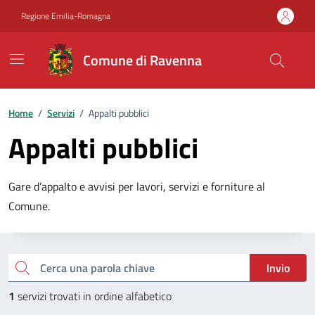
Vai ai contenuti
Vai al footer
Regione Emilia-Romagna
Comune di Ravenna
Home
/
Servizi
/
Appalti pubblici
Appalti pubblici
Gare d’appalto e avvisi per lavori, servizi e forniture al
Comune.
Esplora tutti i servizi
Cerca una parola chiave
Invio
1
servizi trovati in ordine alfabetico