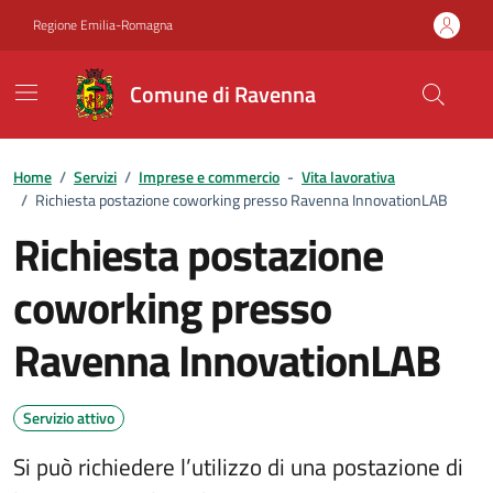
Vai ai contenuti
Vai al footer
Regione Emilia-Romagna
Comune di Ravenna
Home
/
Servizi
/
Imprese e commercio
-
Vita lavorativa
/
Richiesta postazione coworking presso Ravenna InnovationLAB
Richiesta postazione
coworking presso
Ravenna InnovationLAB
Servizio attivo
Si può richiedere l’utilizzo di una postazione di