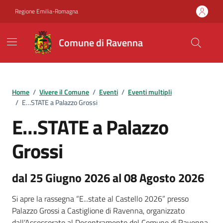
Vai ai contenuti
Vai al footer
Regione Emilia-Romagna
Comune di Ravenna
Home
/
Vivere il Comune
/
Eventi
/
Eventi multipli
/
E…STATE a Palazzo Grossi
E…STATE a Palazzo
Grossi
dal 25 Giugno 2026 al 08 Agosto 2026
Si apre la rassegna “E...state al Castello 2026” presso
Palazzo Grossi a Castiglione di Ravenna, organizzato
dall’Assessorato al Decentramento del Comune di Ravenna