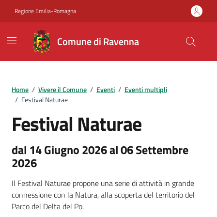
Vai ai contenuti
Vai al footer
Regione Emilia-Romagna
Comune di Ravenna
Home
/
Vivere il Comune
/
Eventi
/
Eventi multipli
/
Festival Naturae
Festival Naturae
dal 14 Giugno 2026 al 06 Settembre
2026
Il Festival Naturae propone una serie di attività in grande
connessione con la Natura, alla scoperta del territorio del
Parco del Delta del Po.