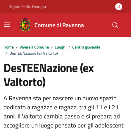
Vai ai contenuti
Vai al footer
Regione Emilia-Romagna
Comune di Ravenna
Home
/
Vivere il Comune
/
Luoghi
/
Centro giovanile
/
DesTEENazione (ex Valtorto)
DesTEENazione (ex
Valtorto)
A Ravenna sta per nascere un nuovo spazio
dedicato a ragazze e ragazzi tra gli 11 e i 21
anni. Il Valtorto cambia passo e si prepara ad
accogliere un luogo pensato per gli adolescenti