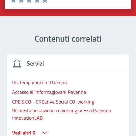
Valuta 1 stelle su 5
Valuta 2 stelle su 5
Valuta 3 stelle su 5
Valuta 4 stelle su 5
Valuta 5 stelle su 5
Contenuti correlati
Servizi
Usi temporanei in Darsena
Accesso all'Informagiovani Ravenna
CRE.S.CO - CREative Social CO-working
Richiesta postazione coworking presso Ravenna
InnovationLAB
Vedi altri 6