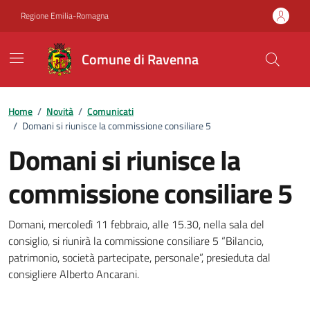
Vai ai contenuti
Vai al footer
Regione Emilia-Romagna
Comune di Ravenna
Home
/
Novità
/
Comunicati
/
Domani si riunisce la commissione consiliare 5
Domani si riunisce la
commissione consiliare 5
Dettagli della notizia
Domani, mercoledì 11 febbraio, alle 15.30, nella sala del
consiglio, si riunirà la commissione consiliare 5 “Bilancio,
patrimonio, società partecipate, personale”, presieduta dal
consigliere Alberto Ancarani.