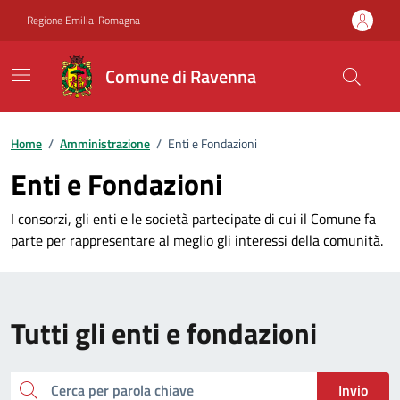
Vai ai contenuti
Vai al footer
Regione Emilia-Romagna
Comune di Ravenna
Home
/
Amministrazione
/
Enti e Fondazioni
Enti e Fondazioni
I consorzi, gli enti e le società partecipate di cui il Comune fa
parte per rappresentare al meglio gli interessi della comunità.
Tutti gli enti e fondazioni
Cerca
Invio