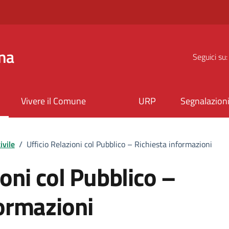
na
Seguici su:
Vivere il Comune
URP
Segnalazion
ivile
/
Ufficio Relazioni col Pubblico – Richiesta informazioni
ioni col Pubblico –
formazioni