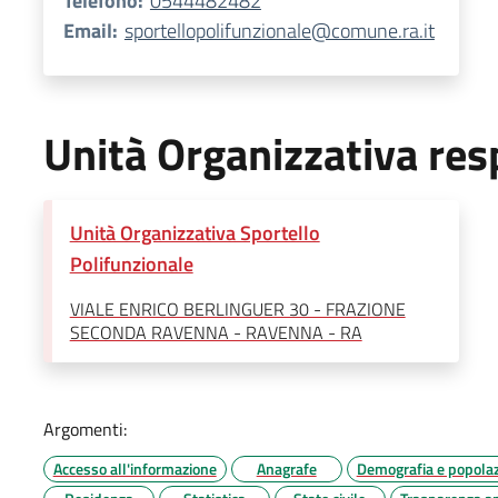
Telefono:
0544482482
Email:
sportellopolifunzionale@comune.ra.it
Unità Organizzativa res
Unità Organizzativa Sportello
Polifunzionale
VIALE ENRICO BERLINGUER 30 - FRAZIONE
SECONDA RAVENNA - RAVENNA - RA
Argomenti:
Accesso all'informazione
Anagrafe
Demografia e popola