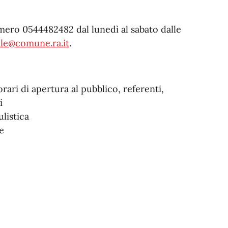
umero 0544482482 dal lunedì al sabato dalle
ale@comune.ra.it
.
 orari di apertura al pubblico, referenti,
i
listica
e