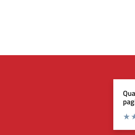
Qua
pag
Valut
Va