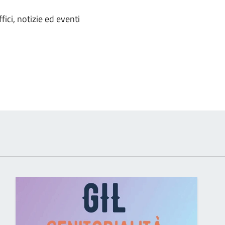
'argomento
ici, notizie ed eventi