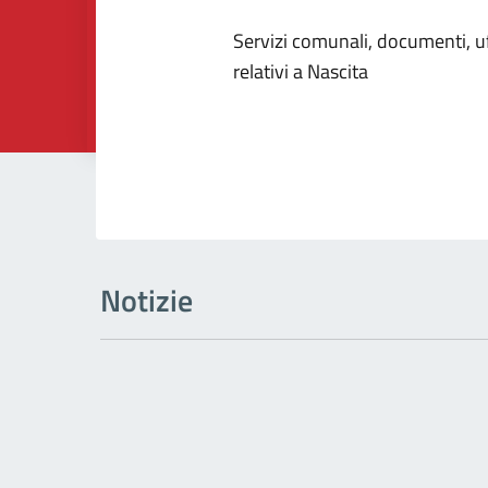
Dettagli dell
Servizi comunali, documenti, uff
relativi a Nascita
Notizie