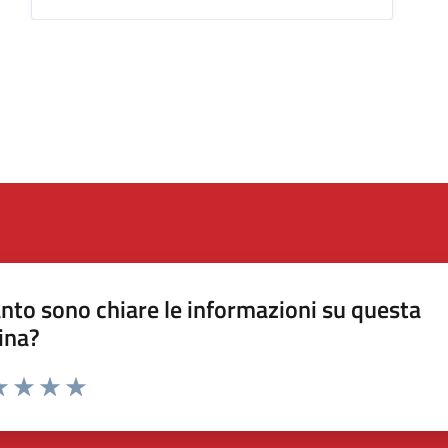
nto sono chiare le informazioni su questa
ina?
a 1 stelle su 5
luta 2 stelle su 5
Valuta 3 stelle su 5
Valuta 4 stelle su 5
Valuta 5 stelle su 5