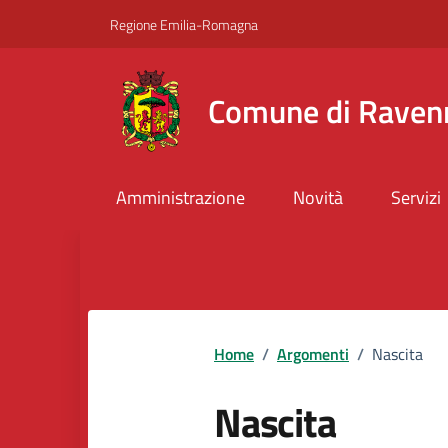
Vai ai contenuti
Vai al footer
Regione Emilia-Romagna
Comune di Raven
Amministrazione
Novità
Servizi
Home
/
Argomenti
/
Nascita
Nascita