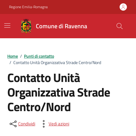
Vai ai contenuti
Vai al footer
Regione Emilia-Romagna
Comune di Ravenna
Home
/
Punti di contatto
/
Contatto Unità Organizzativa Strade Centro/Nord
Contatto Unità
Organizzativa Strade
Centro/Nord
Condividi
Vedi azioni