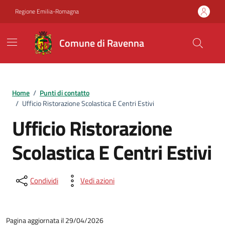
Vai ai contenuti
Vai al footer
Regione Emilia-Romagna
Comune di Ravenna
Home
/
Punti di contatto
/
Ufficio Ristorazione Scolastica E Centri Estivi
Ufficio Ristorazione
Scolastica E Centri Estivi
Condividi
Vedi azioni
Pagina aggiornata il 29/04/2026