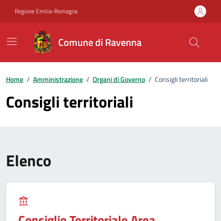
Vai ai contenuti
Vai al footer
Regione Emilia-Romagna
Comune di Ravenna
Home
/
Amministrazione
/
Organi di Governo
/
Consigli territoriali
Consigli territoriali
Elenco
Consiglio Territoriale Area