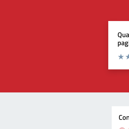
Qua
pag
Valut
Va
Con