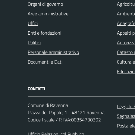
Organi di governo
Agricoltu
Aree amministrative
Ambient
Uffici
Anagrafe 
Enti e fondazioni
Appalti p
Politici
Autorizza
Personale amministrativo
Catasto e
Documenti e Dati
Cultura 
Educazio
CONTATTI
Comune di Ravenna
Leggi le
Piazza del Popolo, 1 - 48121 Ravenna
Segnalazi
Codice fiscale / P. IVA:00354730392
Posta ele
Ufficio Relazioni col Pubblico