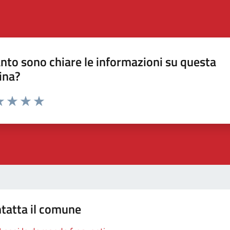
nto sono chiare le informazioni su questa
ina?
a 1 stelle su 5
luta 2 stelle su 5
Valuta 3 stelle su 5
Valuta 4 stelle su 5
Valuta 5 stelle su 5
tatta il comune