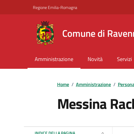
Vai ai contenuti
Vai al footer
Regione Emilia-Romagna
Comune di Raven
Amministrazione
Novità
Servizi
Home
/
Amministrazione
/
Persona
Messina Rac
INDICE DELLA PAGINA