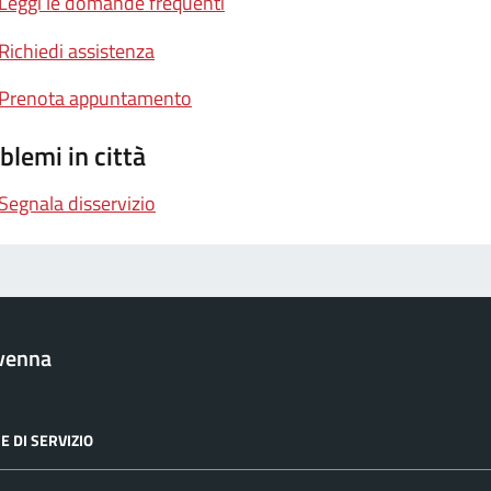
Leggi le domande frequenti
Richiedi assistenza
Prenota appuntamento
blemi in città
Segnala disservizio
venna
E DI SERVIZIO