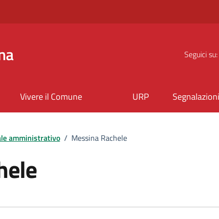
na
Seguici su:
Vivere il Comune
URP
Segnalazion
le amministrativo
/
Messina Rachele
hele