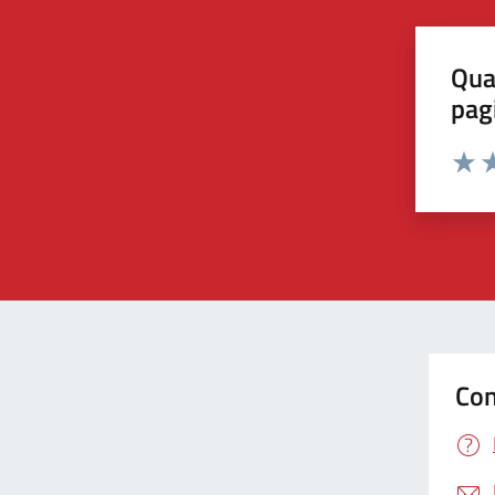
Qua
pag
Valut
Va
Con