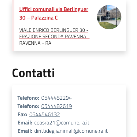
Uffici comunali via Berlinguer
30 – Palazzina C
VIALE ENRICO BERLINGUER 30 -
FRAZIONE SECONDA RAVENNA -
RAVENNA - RA
Contatti
Telefono:
0544482294
Telefono:
0544482619
Fax:
0544546132
Email:
ceasra21@comune.ra.it
Email:
dirittideglianimali@comune.ra.it