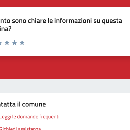
nto sono chiare le informazioni su questa
ina?
a 1 stelle su 5
luta 2 stelle su 5
Valuta 3 stelle su 5
Valuta 4 stelle su 5
Valuta 5 stelle su 5
tatta il comune
Leggi le domande frequenti
Richiedi assistenza