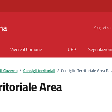
na
Seguici su:
Vivere il Comune
URP
Segnalazion
di Governo
/
Consigli territoriali
/
Consiglio Territoriale Area R
ritoriale Area
d