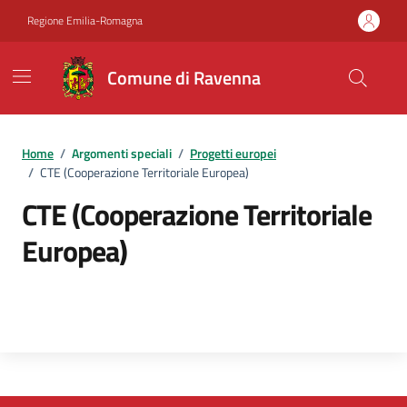
Vai ai contenuti
Vai al footer
Regione Emilia-Romagna
Comune di Ravenna
Home
/
Argomenti speciali
/
Progetti europei
/
CTE (Cooperazione Territoriale Europea)
CTE (Cooperazione Territoriale
Europea)
Dettagli dell'argomento