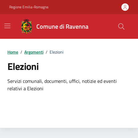
Vai ai contenuti
Vai al footer
Regione Emilia-Romagna
Comune di Ravenna
Home
/
Argomenti
/
Elezioni
Elezioni
Dettagli dell'argomento
Servizi comunali, documenti, uffici, notizie ed eventi
relativi a Elezioni