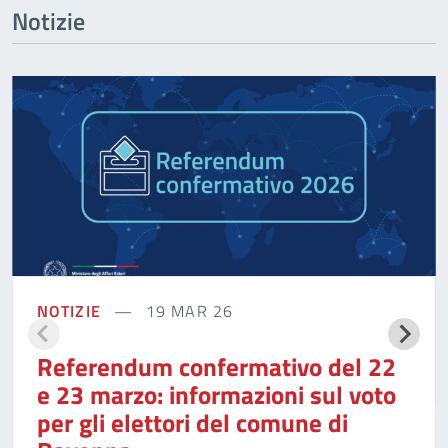
Notizie
NOTIZIE
19 MAR 26
Referendum confermativo del 22
e 23 marzo: informazioni sul voto
per gli elettori del comune di