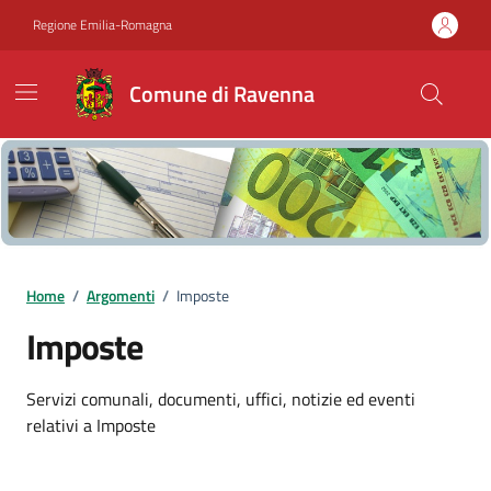
Vai ai contenuti
Vai al footer
Regione Emilia-Romagna
Comune di Ravenna
Home
/
Argomenti
/
Imposte
Imposte
Dettagli dell'argomento
Servizi comunali, documenti, uffici, notizie ed eventi
relativi a Imposte