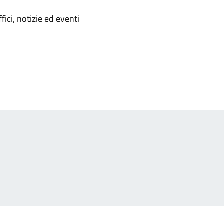
'argomento
ici, notizie ed eventi