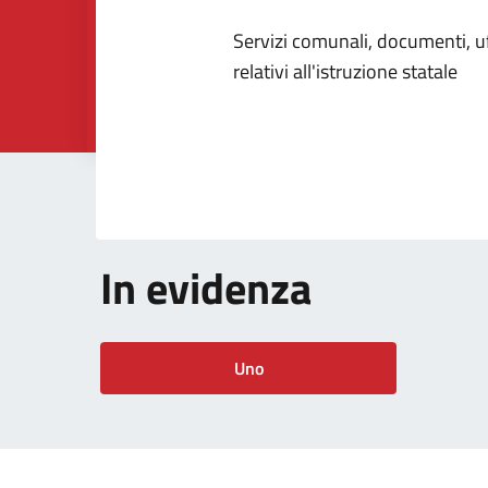
Dettagli dell
Servizi comunali, documenti, uff
relativi all'istruzione statale
In evidenza
Uno