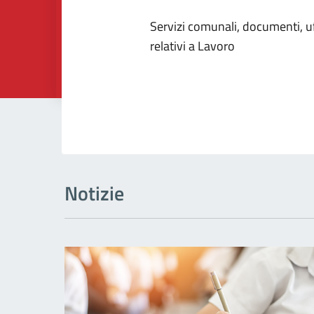
Dettagli dell
Servizi comunali, documenti, uff
relativi a Lavoro
Notizie