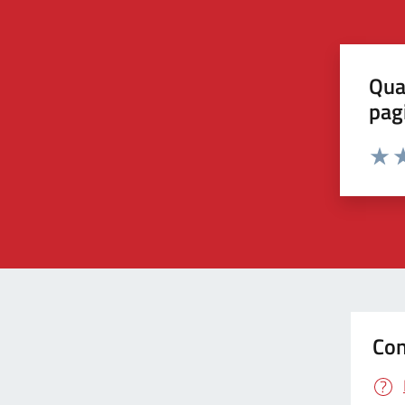
Qua
pag
Valut
Va
Con