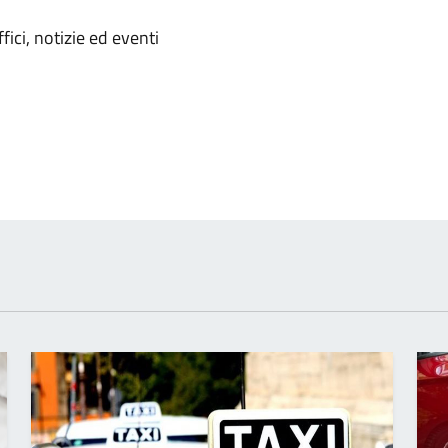
'argomento
ici, notizie ed eventi