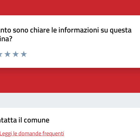
nto sono chiare le informazioni su questa
ina?
a 1 stelle su 5
luta 2 stelle su 5
Valuta 3 stelle su 5
Valuta 4 stelle su 5
Valuta 5 stelle su 5
tatta il comune
Leggi le domande frequenti