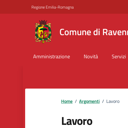
Vai ai contenuti
Vai al footer
Regione Emilia-Romagna
Comune di Raven
Amministrazione
Novità
Servizi
Home
/
Argomenti
/
Lavoro
Lavoro