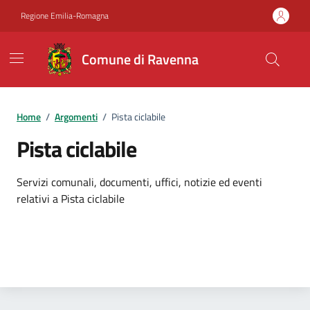
Vai ai contenuti
Vai al footer
Regione Emilia-Romagna
Comune di Ravenna
Home
/
Argomenti
/
Pista ciclabile
Pista ciclabile
Dettagli dell'argomento
Servizi comunali, documenti, uffici, notizie ed eventi
relativi a Pista ciclabile