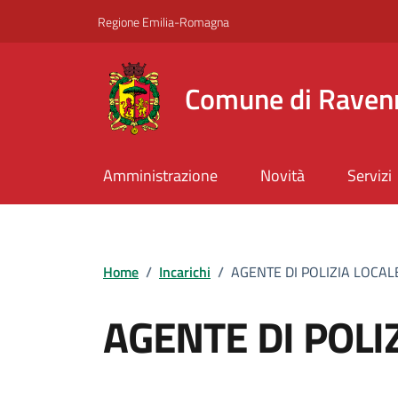
Vai ai contenuti
Vai al footer
Regione Emilia-Romagna
Comune di Raven
Amministrazione
Novità
Servizi
Home
/
Incarichi
/
AGENTE DI POLIZIA LOCAL
AGENTE DI POLI