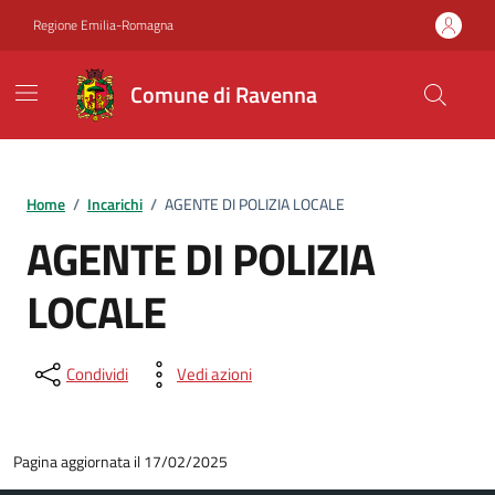
Vai ai contenuti
Vai al footer
Regione Emilia-Romagna
Comune di Ravenna
Home
/
Incarichi
/
AGENTE DI POLIZIA LOCALE
AGENTE DI POLIZIA
LOCALE
Condividi
Vedi azioni
Pagina aggiornata il 17/02/2025