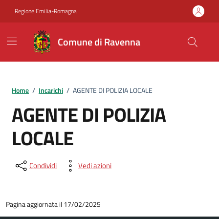
Vai ai contenuti
Vai al footer
Regione Emilia-Romagna
Comune di Ravenna
Home
/
Incarichi
/
AGENTE DI POLIZIA LOCALE
AGENTE DI POLIZIA
LOCALE
Condividi
Vedi azioni
Pagina aggiornata il 17/02/2025