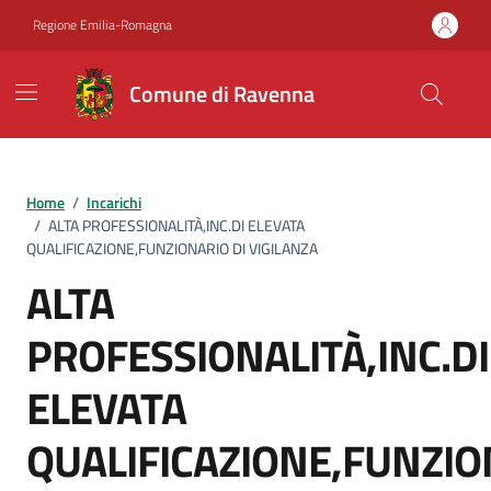
Vai ai contenuti
Vai al footer
Regione Emilia-Romagna
Comune di Ravenna
Home
/
Incarichi
/
ALTA PROFESSIONALITÀ,INC.DI ELEVATA
QUALIFICAZIONE,FUNZIONARIO DI VIGILANZA
ALTA
PROFESSIONALITÀ,INC.DI
ELEVATA
QUALIFICAZIONE,FUNZIO